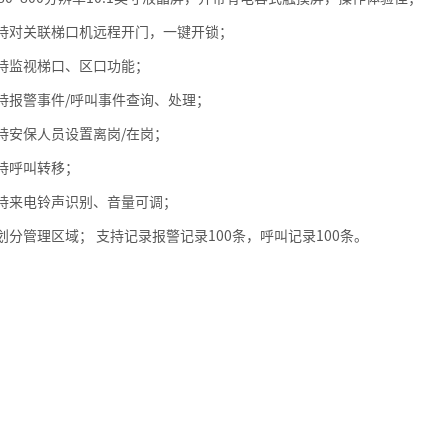
持对关联梯口机远程开门，一键开锁；
持监视梯口、区口功能；
持报警事件/呼叫事件查询、处理；
持安保人员设置离岗/在岗；
持呼叫转移；
持来电铃声识别、音量可调；
分管理区域； 支持记录报警记录100条，呼叫记录100条。