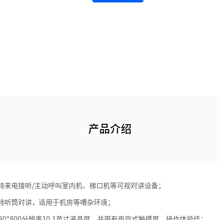
产品介绍
持来电接听/主动呼叫室内机、梯口机等可视对讲设备；
持听筒对讲，适用于机房等嘈杂环境；
80*800分辨率10.1英寸液晶屏，并带有电容式触摸屏，操作体验佳；