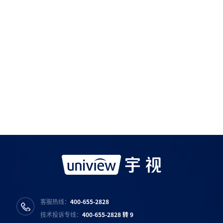
如需购买服务产品请与
宇视科技各地办事处
联系
宇视服务公众号
宇视服务抖音号
宇视服务知乎号
宇视服务B站号
客服热线：
400-655-2828
技术投诉专线：
400-655-2828 转 9