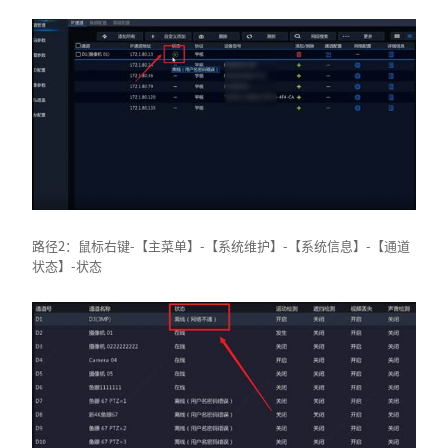
路径2：鼠标右键-【主菜单】-【系统维护】-【系统信息】-【通道
状态】-状态