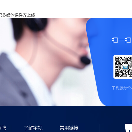
识多媒体课件齐上线
扫一扫
宇视服务公
招聘
了解宇视
常用链接