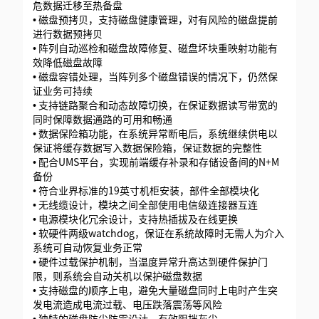
危数据迁移至热备盘
• 磁盘预拷贝，支持磁盘健康管理，对有风险的磁盘提前
进行数据预拷贝
• 阵列自动巡检和磁盘故障修复、磁盘坏块重映射功能有
效降低磁盘故障
• 磁盘容错处理，当阵列多个磁盘错误的情况下，仍然保
证业务可持续
• 支持链路聚合和动态故障切换，在保证数据读写带宽的
同时保障数据通路的可用和畅通
• 数据保险箱功能，在系统异常断电后，系统继续供电以
保证将缓存数据写入数据保险箱，保证数据的完整性
• 配合UMS平台，实现前端缓存补录和存储设备间的N+M
备份
• 符合业界标准的19英寸机柜安装，部件全部模块化
• 无线缆设计，模块之间全部使用电信级连接器互连
• 电源模块化冗余设计，支持热插拔及在线更换
• 软硬件两级watchdog，保证在系统故障时无需人为介入
系统可自动恢复业务正常
• 硬件过载保护机制，当温度异常升高达到硬件保护门
限，则系统会自动关机以保护磁盘数据
• 支持磁盘的顺序上电，避免大量磁盘同时上电时产生突
发电流造成电流过载、电压跌落震荡等风险
• 独特的磁盘防尘防震设计，有效阻挡灰尘