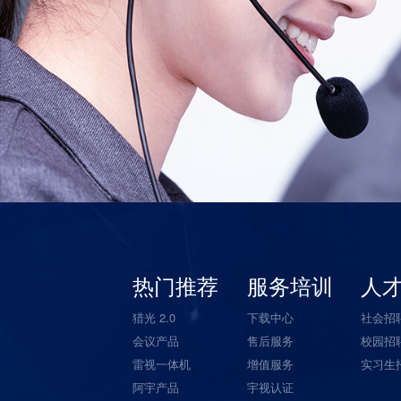
热门推荐
服务培训
人
猎光 2.0
下载中心
社会招
会议产品
售后服务
校园招
雷视一体机
增值服务
实习生
阿宇产品
宇视认证