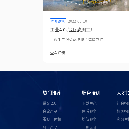
2022-05-10
智能建筑
工业4.0-起亚欧洲工厂
可视生产记录系统 助力智能制造
查看详情
热门推荐
服务培训
人才
猎光 2.0
下载中心
社会招
会议产品
售后服务
校园招
雷视一体机
增值服务
实习生
阿宇产品
宇视认证