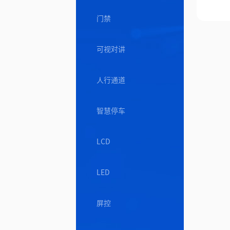
门禁
可视对讲
人行通道
智慧停车
LCD
LED
屏控