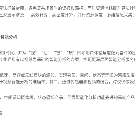
算法框架封闭，避免复杂场景时的误报和漏报，面对资源消耗提升算法计
直观展示涉及——高效计算：高密度计算，并行资源调度；多维信息采集：
。
的智能分析
智能时代，并从“视”“适”“智”“质”四项用户体验角度做到当时的极致；
今业界所有以视频为基础的智能分析的方案，实现更深层面智能分析服务
模块和低速、高速或无线模块的添加，实现身份、空间、状态等环境的感知型
升视频智能分析的准确率；其二，通过传感器和视频的结合，对仅仅依赖
摄像机、空间感知摄像机、状态感知产品，代表智能化分析功能先进的高端产品
报