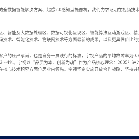
的全数据智能解决方案、超感2.0感知型摄像机，我们力求证明在视频技
区、智能及大数据处理区、数据可视化呈现区、智能算法互动游戏区、精
码技术、智能化技术、物联网技术等方面最新的成果，以及更具性价比的
的庄严承诺，也是自身一贯践行的标准，宇视产品的平均故障率为0.71%。根据
为3～4%。宇视以“品质为本、创新为魂”作为产品核心理念：2005年进
在核心技术积累方面位居业内领先。宇视坚定实施开放合作战略、坚持共
。