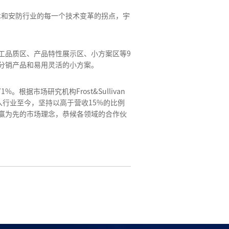
术和安防行业的每一个技术变革的拐点，宇
工品质区、产品特性展示区、小方案区等9
分销产品和易用灵活的小方案。
市场研究机构Frost&Sullivan
入行业至今，坚持以高于营收15%的比例
赢为先的市场理念，恭候各领域的合作伙