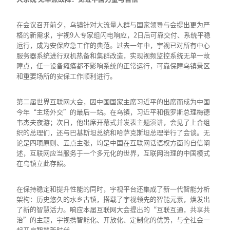
在会议召开前夕，乌镇针对大流量人群与国家领导与会提出更为严
格的新需求，宇视9人专家组闪电响应，2日后可靠交付、系统平稳
运行，成为安保应急工作的典范。过去一年中，宇视已对所有中心
服务器系统进行双机热备和集群改造，实现视频监控系统无单一故
障点，任一设备瘫痪都不影响系统的正常运行，可靠保障乌镇景区
和重要场所的安保工作顺利进行。
第二届世界互联网大会，因中国国家主席习近平的出席而成为中国
今年“主场外交”的最后一站。在乌镇，习近平和俄罗斯总理梅德
韦杰夫夜游；次日，他出席开幕式并发表主题演讲，会见了上合组
织的总理们，还与巴基斯坦总统和哈萨克斯坦总理举行了会谈。无
论是四项原则、五点主张，均是中国在互联网话语权方面的自信阐
述，互联网应当服务于一个多元化的世界，互联网治理的中国模式
在乌镇立此存照。
在保持稳定和提升性能的同时，宇视平台还集成了新一代智能分析
架构：历史悠久的水乡古镇，搭载了宇视领先的智能元素，焕发出
了新的智慧活力。响应本届互联网大会提出的“互联互通，共享共
治”的主题，宇视携智能化、开放化、定制化的优势，与全社会一
起开启智慧新时代。