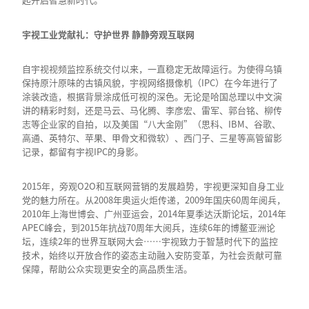
宇视工业党献礼：守护世界 静静旁观互联网
自宇视视频监控系统交付以来，一直稳定无故障运行。为使得乌镇
保持原汁原味的古镇风貌，宇视网络摄像机（IPC）在今年进行了
涂装改造，根据背景涂成低可视的深色。无论是哈国总理以中文演
讲的精彩时刻，还是马云、马化腾、李彦宏、雷军、郭台铭、柳传
志等企业家的自拍，以及美国“八大金刚”（思科、IBM、谷歌、
高通、英特尔、苹果、甲骨文和微软）、西门子、三星等高管留影
记录，都留有宇视IPC的身影。
2015年，旁观O2O和互联网营销的发展趋势，宇视更深知自身工业
党的魅力所在。从2008年奥运火炬传递，2009年国庆60周年阅兵，
2010年上海世博会、广州亚运会，2014年夏季达沃斯论坛，2014年
APEC峰会，到2015年抗战70周年大阅兵，连续6年的博鳌亚洲论
坛，连续2年的世界互联网大会……宇视致力于智慧时代下的监控
技术，始终以开放合作的姿态主动融入安防变革，为社会贡献可靠
保障，帮助公众实现更安全的高品质生活。