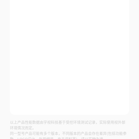
以上产品性能数据由宇视科技基于受控环境测试记录，实际使用视外部
环境情况而定。
同一型号产品可能有多个版本，不同版本的产品会存在差异(包括功能参
数、LOGO设计、外观细节、产品资料等)，请以实物为准。