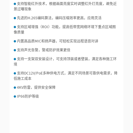
支持智能红外技术，根据画面亮度实时调整红外灯亮度，避免近
景过曝现象
先进的H.265编码算法，编码压缩效率更高，应用灵活
支持区域增强（ROI）功能，提高低带宽网络环境下重点区域图
像质量
内置高品质MIC和扬声器，可轻松实现远程语音对讲
支持声光告警，警戒防护效果更佳
支持一支架双安装设计，可支持顶装或者壁装，满足各种施工环
境
支持DC12V/PoE多种供电方式，满足不同场景可靠供电需求，降
低施工成本
4KV防雷，提供安全保障
IP66防护等级