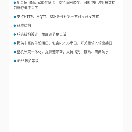
配合使用MicroSD存储卡，支持断网缓存，网络中断时抓拍数据
前端存储不丢失
支持HTTP、MQTT、SDK等多种第三方对接开发方式
品质结构
球头结构设计，角度调节更灵活
提供丰富的外设接口，包含RS485串口。开关量输入输出接口
整机外壳一体化，提供遮阳罩，支持挡光、隔热、密闭防水
IP66防护等级