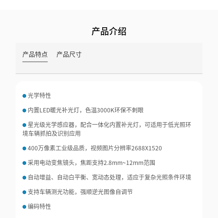
产品介绍
产品特点
产品尺寸
光学特性
内置LED暖光补光灯，色温3000K环保不刺眼
星光级光学感应器，配合一体化内置补光灯，可适用于低光照环
境车辆抓拍及识别应用
400万像素工业级品质，视频图片分辨率2688X1520
采用电动变焦镜头，焦距支持2.8mm~12mm范围
自动增益、自动白平衡、宽动态处理，适应于复杂光照条件环境
支持车辆测光功能，强顺逆光图像自调节
编码特性