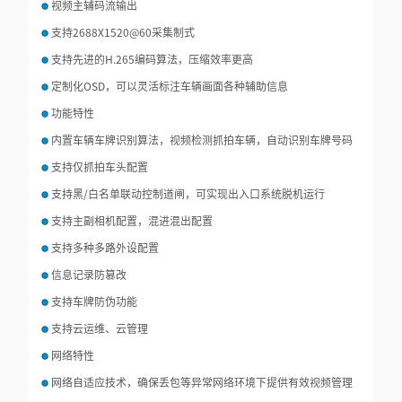
视频主辅码流输出
支持2688X1520@60采集制式
支持先进的H.265编码算法，压缩效率更高
定制化OSD，可以灵活标注车辆画面各种辅助信息
功能特性
内置车辆车牌识别算法，视频检测抓拍车辆，自动识别车牌号码
支持仅抓拍车头配置
支持黑/白名单联动控制道闸，可实现出入口系统脱机运行
支持主副相机配置，混进混出配置
支持多种多路外设配置
信息记录防篡改
支持车牌防伪功能
支持云运维、云管理
网络特性
网络自适应技术，确保丢包等异常网络环境下提供有效视频管理